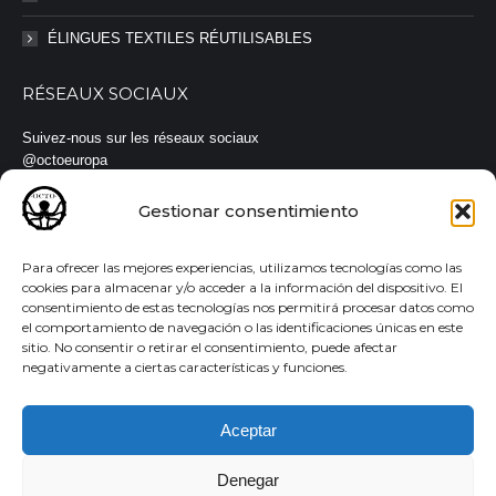
ÉLINGUES TEXTILES RÉUTILISABLES
RÉSEAUX SOCIAUX
Suivez-nous sur les réseaux sociaux
@octoeuropa
#octoeuropa #élingues #sangles
Gestionar consentimiento
Para ofrecer las mejores experiencias, utilizamos tecnologías como las
cookies para almacenar y/o acceder a la información del dispositivo. El
consentimiento de estas tecnologías nos permitirá procesar datos como
© Todos los derechos reservados |
Aviso legal
·
Política de
el comportamiento de navegación o las identificaciones únicas en este
privacidad
·
Política de cookies
sitio. No consentir o retirar el consentimiento, puede afectar
negativamente a ciertas características y funciones.
Aceptar
Denegar