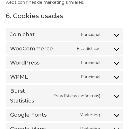
webs con fines de marketing similares.
6. Cookies usadas
Join.chat
Funcional
Consent
to
WooCommerce
Estadísticas
service
Consent
join.chat
to
WordPress
Funcional
service
Consent
woocomme
to
WPML
Funcional
service
Consent
wordpress
to
Burst
service
Estadísticas (anónimas)
wpml
Consent
Statistics
to
service
Google Fonts
Marketing
burst-
Consent
statistics
to
Marketing