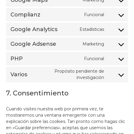
Google Maps
service
Consent
google-
to
fonts
Complianz
Funcional
service
Consent
google-
to
maps
Google Analytics
Estadísticas
service
Consent
complianz
to
Google Adsense
Marketing
service
Consent
google-
to
analytics
PHP
Funcional
service
Consent
google-
to
Propósito pendiente de
adsense
Varios
service
Consent
investigación
php
to
service
7. Consentimiento
varios
Cuando visites nuestra web por primera vez, te
mostraremos una ventana emergente con una
explicación sobre las cookies. Tan pronto como hagas clic
en «Guardar preferencias», aceptas que usemos las