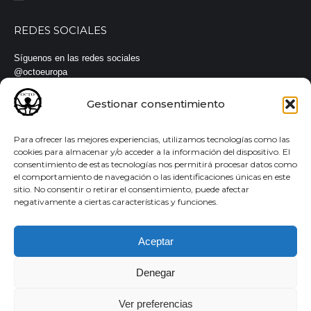
REDES SOCIALES
Síguenos en las redes sociales
@octoeuropa
#octoeuropa #eslingas #cinchas
Gestionar consentimiento
Para ofrecer las mejores experiencias, utilizamos tecnologías como las
cookies para almacenar y/o acceder a la información del dispositivo. El
consentimiento de estas tecnologías nos permitirá procesar datos como
© Todos los derechos reservados |
Aviso legal
·
Política de
el comportamiento de navegación o las identificaciones únicas en este
privacidad
·
Política de cookies
sitio. No consentir o retirar el consentimiento, puede afectar
negativamente a ciertas características y funciones.
Aceptar
Denegar
Español
English
(
Inglés
)
Ver preferencias