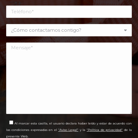
Al marcar esta casilla, el usuario declara haber leído y estar de acuerdo con
las condiciones expresadas en el
“Aviso Legal”
y la
“Política de privacidad”
de la
presente Web.