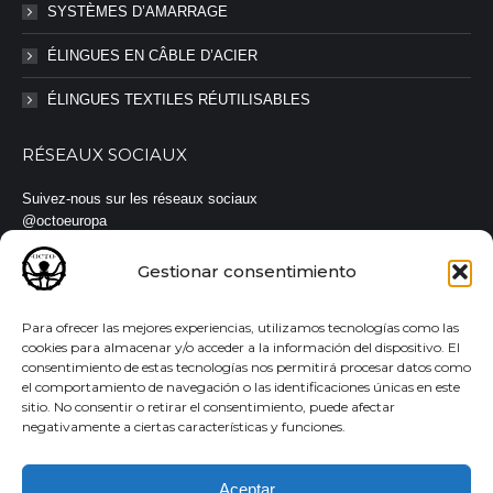
SYSTÈMES D’AMARRAGE
ÉLINGUES EN CÂBLE D’ACIER
ÉLINGUES TEXTILES RÉUTILISABLES
RÉSEAUX SOCIAUX
Suivez-nous sur les réseaux sociaux
@octoeuropa
#octoeuropa #élingues #sangles
Gestionar consentimiento
Para ofrecer las mejores experiencias, utilizamos tecnologías como las
cookies para almacenar y/o acceder a la información del dispositivo. El
consentimiento de estas tecnologías nos permitirá procesar datos como
© Todos los derechos reservados |
Aviso legal
·
Política de
el comportamiento de navegación o las identificaciones únicas en este
privacidad
·
Política de cookies
sitio. No consentir o retirar el consentimiento, puede afectar
negativamente a ciertas características y funciones.
Aceptar