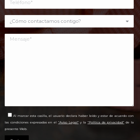
Al marcar esta casilla, el usuario declara haber leído y estar de acuerdo con
las condiciones expresadas en el
“Aviso Legal”
y la
“Política de privacidad”
de la
presente Web.