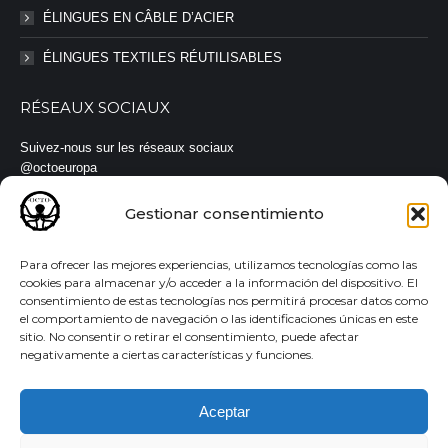
ÉLINGUES EN CÂBLE D’ACIER
ÉLINGUES TEXTILES RÉUTILISABLES
RÉSEAUX SOCIAUX
Suivez-nous sur les réseaux sociaux
@octoeuropa
#octoeuropa #élingues #sangles
Gestionar consentimiento
Para ofrecer las mejores experiencias, utilizamos tecnologías como las
cookies para almacenar y/o acceder a la información del dispositivo. El
consentimiento de estas tecnologías nos permitirá procesar datos como
© Todos los derechos reservados |
Aviso legal
·
Política de
el comportamiento de navegación o las identificaciones únicas en este
privacidad
·
Política de cookies
sitio. No consentir o retirar el consentimiento, puede afectar
negativamente a ciertas características y funciones.
Aceptar