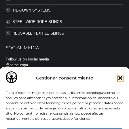
TIE-DOWN SYSTEMS
STEEL WIRE ROPE SLINGS
REUSABLE TEXTILE SLINGS
SOCIAL MEDIA
Follow us on social media
@octoeuropa
#octoeuropa #slings #straps
Gestionar consentimiento
Para ofrecer las mejores experiencias, utilizamos tecnologías como las
cookies para almacenar y/o acceder a la información del dispositivo. El
consentimiento de estas tecnologías nos permitirá procesar datos como
© Todos los derechos reservados |
Aviso legal
·
Política de
el comportamiento de navegación o las identificaciones únicas en este
privacidad
·
Política de cookies
sitio. No consentir o retirar el consentimiento, puede afectar
negativamente a ciertas características y funciones.